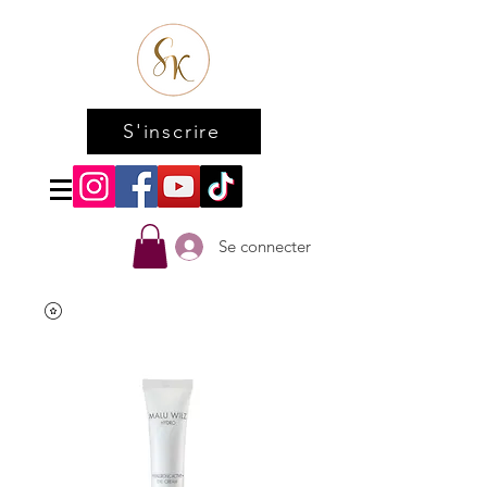
S'inscrire
Se connecter
Accueil
All Products
Hyaluronic eye cream