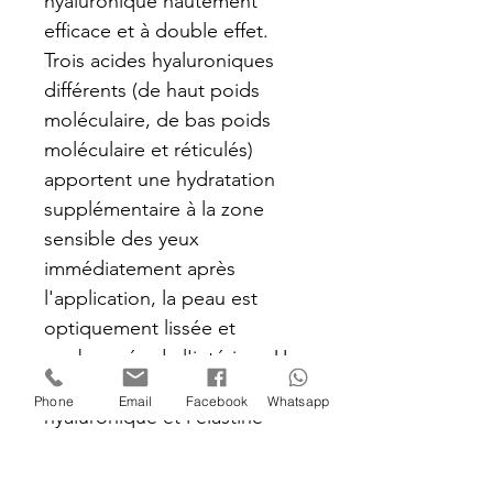
hyaluronique hautement 
efficace et à double effet. 
Trois acides hyaluroniques 
différents (de haut poids 
moléculaire, de bas poids 
moléculaire et réticulés) 
apportent une hydratation 
supplémentaire à la zone 
sensible des yeux 
immédiatement après 
l'application, la peau est 
optiquement lissée et 
rembourrée de l'intérieur. Un 
booster spécial pour l'acide 
Phone
Email
Facebook
Whatsapp
hyaluronique et l'élastine 
assure une amélioration 
structurelle à long terme 