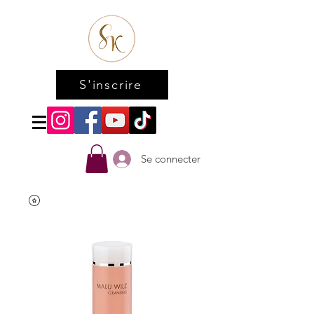
S'inscrire
Se connecter
Accueil
All Products
Tender rose tonic