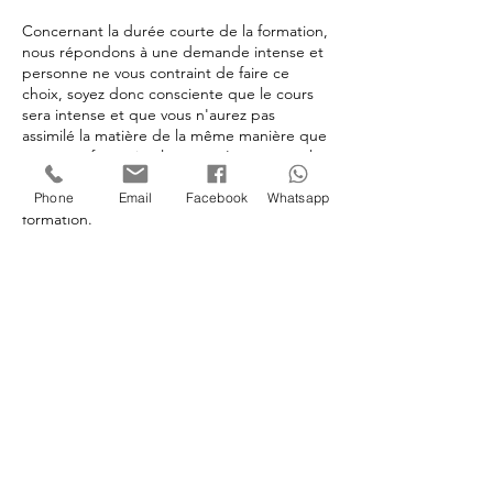
Concernant la durée courte de la formation,
nous répondons à une demande intense et
personne ne vous contraint de faire ce
choix, soyez donc consciente que le cours
sera intense et que vous n'aurez pas
assimilé la matière de la même manière que
pour une formation longue, c'est pour cela
que nous proposons ce suivi et que nous
restons à votre disposition au-delà de la
Phone
Email
Facebook
Whatsapp
formation.
Certificat
La formatrice fournit un certificat en fin de
formation quand toute la matière est
acquise, ce certificat atteste du suivi de la
formation et vous permettra de travailler. Si
vous souhaitez vous installer en tant
qu'indépendante, il faudra passer l'examen
du jury central. N'hésitez pas à en parler
avec votre formatrice qui vous fournira
toutes les informations.