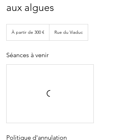
aux algues
À
partir
À partir de 300 €
Rue du Viaduc
de
300
euros
Séances à venir
Politique d'annulation